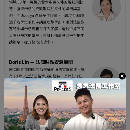
領域 30 年，專精於留學申請文件的規劃與指
導。留學申請的成敗取決於文件的準備與呈
現，而 Jocelyn 憑藉多年經驗，已成功協助超
過千名學生順利申請至理想學府。她對法國教
育體系與申請規範有深入了解，能夠依據不同
背景與需求的學生，量身打造最具競爭力的申
請策略，提升錄取成功率。
Boris Lin — 法國駐點資深顧問
前 CIEI 劍橋國際教育機構的法國留學顧問，擁
有 10 年以上法國留學規劃經驗，長年駐守巴
黎，深入研究法國各大學科系，為學生提供精
準的選校建議。Boris 具備法國最新留學動
態，能迅速協助學生篩選最適合的學府與課
程，並全程指導申請流程，確保每位學子順利
實現留學夢想。此外，作為長期居住在法國的
留學專家，他可即時獲取最新資訊，為學生提
供最直接、有效的支援。