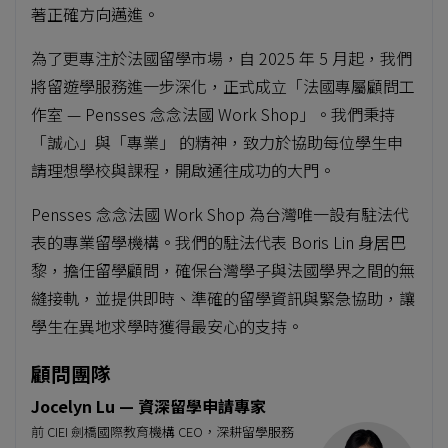
著正確方向邁進。
為了更專注於法國留學市場，自 2025 年 5 月起，我們
將留遊學服務進一步深化，正式成立「法國專屬顧問工
作室 — Pensses 念念法國 Work Shop」。我們秉持
「誠心」與「專業」 的精神，致力於協助每位學生申
請理想學校與課程，開啟通往成功的大門。
Pensses 念念法國 Work Shop 為台灣唯一設有駐法代
表的專業留學機構。我們的駐法代表 Boris Lin 身居巴
黎，擔任留學顧問，確保台灣學子與法國學界之間的無
縫接軌，並提供即時、準確的留學資訊與緊急協助，讓
學生在異地求學時獲得最安心的支持。
顧問團隊
Jocelyn Lu — 資深留學申請專家
前 CIEI 劍橋國際教育機構 CEO，深耕留學服務