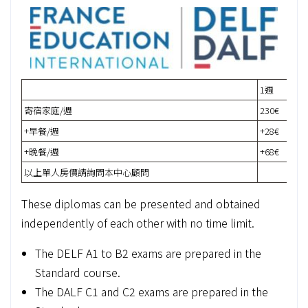
1週
寄宿家庭/週
230€
4
+早餐/週
+28€
+晚餐/週
+68€
以上單人房價請詢問本中心顧問
These diplomas can be presented and obtained
independently of each other with no time limit.
The DELF A1 to B2 exams are prepared in the
Standard course.
The DALF C1 and C2 exams are prepared in the