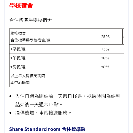
學校宿舍
合住標準房學校宿舍
學校宿舍
252€
504€
合住標準房學校宿舍/週
+早餐/週
+33€
+午餐/週
+85€
+晚餐/週
+85€
以上單人房價請詢問
本中心顧問
入住日期為開課前一天週日18點，退房時間為課程
結束後一天週六12點。
提供機場、車站接送服務。
Share Standard room 合住標準房