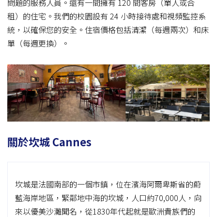
問題的服務人員。還有一間擁有 120 間客房（單人或合
租）的住宅。我們的校園設有 24 小時接待處和視頻監控系
統，以確保您的安全。住宿價格包括清潔（每週兩次）和床
單（每週更換）。
關於坎城 Cannes
坎城是法國南部的一個市鎮，位在濱海阿爾卑斯省的蔚
藍海岸地區，緊鄰地中海的坎城，人口約70,000人，向
來以優美沙灘聞名，從1830年代起就是歐洲貴族們的