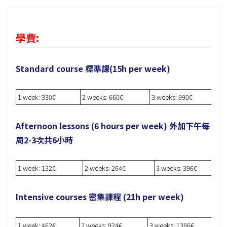
學費:
Standard course 標準課(15h per week)
1 week: 330€
2 weeks: 660€
3 weeks: 990€
4
Afternoon lessons (6 hours per week) 外加下午每
周2-3次共6小時
1 week: 132€
2 weeks: 264€
3 weeks: 396€
Intensive courses 密集課程 (21h per week)
1 week: 462€
2 weeks: 924€
3 weeks: 1386€
4