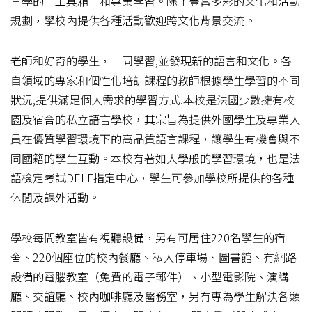
言學的“工具箱”和專業學習。除了豐富多彩的文化和活動
規劃，學校內提供各種活動歡迎跨文化背景交流。
老師和好奇的學生，一同學習,並發現新的語言和文化。各
自領域的專家和個性化培訓課程的教師根據學生學習的不同
狀況,提供滿足個人需求的學習方式.本校是法國少數擁有校
園及宿舍的私立語言學校，其宗旨為提供外國學生及專業人
員在優質學習環境下的高品質語言課程，讓學生有機會與不
同國籍的學生互動。本校有著如大學般的學習環境，也是法
語檢定考試DELF指定中心，學生可參加學校所提供的各種
休閒及課外活動。
學校每間教室皆有視聽設備，另有可居住220名學生的宿
舍、220個座位的校內餐廳、私人停車場、圖書館、有網路
設備的電腦教室（免費的電子郵件）、小型電影院、演講
廳、交誼廳、校內咖啡廳及醫務室，另有專為學生解決各類